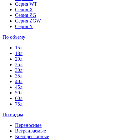
Серия WT
Серия X
Серия ZG
Серия ZGW
Серия Y
По объему
15л
18л
20л
25л
30л
35л
40л
45л
50л
60л
75л
По видам
Переносные
Встраиваемые
Компрессорные