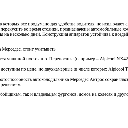
 в которых все продумано для удобства водителя, не исключают е
 перекусить во время стоянки, предназначены автомобильные 
я на несколько дней. Конструкция аппаратов устойчива к возде
 Мерседес, стоит учитывать:
ется машиной постоянно. Переносные (например – Alpicool NX42)
доступны по цене, но двухкамерные (в числе которых Alpicool 
ботоспособность автохолодильника Мерседес Актрос сохранялась
 решением.
ойщикам, так и владельцам фургонов, домов на колесах и друго