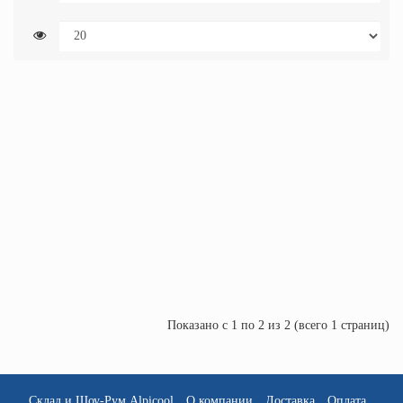
19 387 р.
Alpicool D20
В корзину
21 668 р.
Alpicool D30
Уведомить
Показано с 1 по 2 из 2 (всего 1 страниц)
Склад и Шоу-Рум Alpicool
О компании
Доставка
Оплата