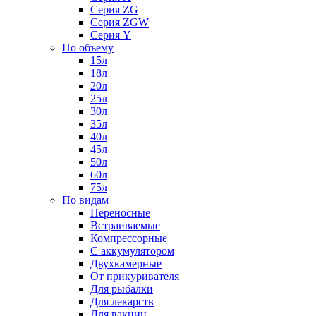
Серия ZG
Серия ZGW
Серия Y
По объему
15л
18л
20л
25л
30л
35л
40л
45л
50л
60л
75л
По видам
Переносные
Встраиваемые
Компрессорные
С аккумулятором
Двухкамерные
От прикуривателя
Для рыбалки
Для лекарств
Для вакцин