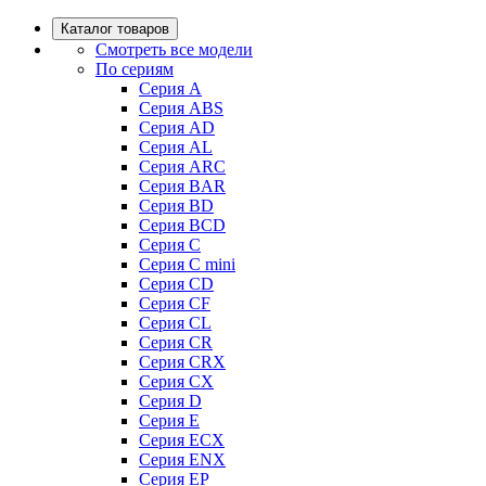
Каталог товаров
Смотреть все модели
По сериям
Серия A
Серия ABS
Серия AD
Серия AL
Серия ARC
Серия BAR
Серия BD
Серия BCD
Серия C
Серия C mini
Серия CD
Серия CF
Серия CL
Серия CR
Серия CRX
Серия CX
Серия D
Серия E
Серия ECX
Серия ENX
Серия EP