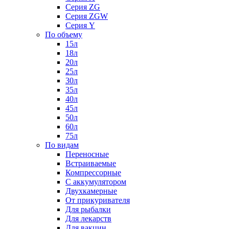
Серия ZG
Серия ZGW
Серия Y
По объему
15л
18л
20л
25л
30л
35л
40л
45л
50л
60л
75л
По видам
Переносные
Встраиваемые
Компрессорные
С аккумулятором
Двухкамерные
От прикуривателя
Для рыбалки
Для лекарств
Для вакцин