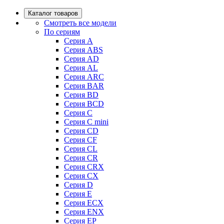
Каталог товаров
Смотреть все модели
По сериям
Серия A
Серия ABS
Серия AD
Серия AL
Серия ARC
Серия BAR
Серия BD
Серия BCD
Серия C
Серия C mini
Серия CD
Серия CF
Серия CL
Серия CR
Серия CRX
Серия CX
Серия D
Серия E
Серия ECX
Серия ENX
Серия EP