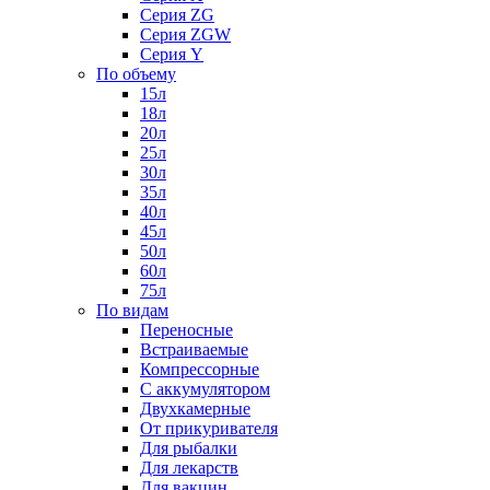
Серия ZG
Серия ZGW
Серия Y
По объему
15л
18л
20л
25л
30л
35л
40л
45л
50л
60л
75л
По видам
Переносные
Встраиваемые
Компрессорные
С аккумулятором
Двухкамерные
От прикуривателя
Для рыбалки
Для лекарств
Для вакцин