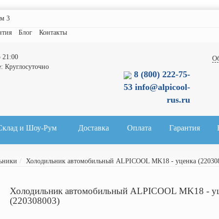
ом 3
нтия
Блог
Контакты
 21:00
О
е: Круглосуточно
8 (800) 222-75-
53
info@alpicool-
rus.ru
Склад и Шоу-Рум
Доставка
Оплата
Гарантия
ьники
Холодильник автомобильный ALPICOOL MK18 - уценка (22030
Холодильник автомобильный ALPICOOL MK18 - у
(220308003)