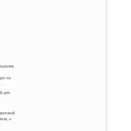
с
утылочек
дит по
.
На дне
цветовой
иля, а