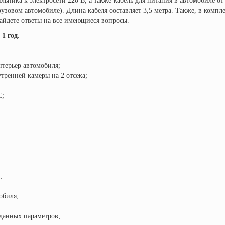
ьника к электросети 220 В, а также кабель для питания в автомобиле от
узовом автомобиле). Длина кабеля составляет 3,5 метра. Также, в компле
айдете ответы на все имеющиеся вопросы.
1 год
.
терьер автомобиля;
тренней камеры на 2 отсека;
C;
;
обиля;
аданных параметров;