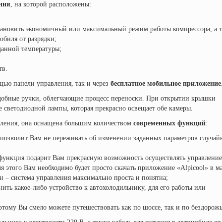
ния
, на которой расположены:
тановить экономичный или максимальный режим работы компрессора, а 
обиля от разрядки;
данной температуры;
тв.
щью панели управления, так и через
бесплатное мобильное приложение
добные ручки, облегчающие процесс переноски. При открытии крышки
 светодиодной лампы, которая прекрасно освещает обе камеры.
оления, она оснащена большим количеством
современных функций
:
 позволит Вам не переживать об изменении заданных параметров случа
функция подарит Вам прекрасную возможность осуществлять управление
 этого Вам необходимо будет просто скачать приложение «Alpicool» в м
он – система управления максимально проста и понятна;
ить какое-либо устройство к автохолодильнику, для его работы или
этому Вы смело можете путешествовать как по шоссе, так и по бездорожь