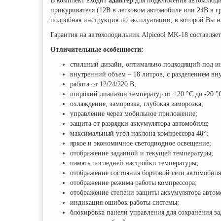
В комплект входит
адаптер
для подключения автохолодил
прикуривателя (12В в легковом автомобиле или 24В в гр
подробная инструкция по эксплуатации, в которой Вы н
Гарантия на автохолодильник Alpicool MK-18 составляет
Отличительные особенности:
стильный дизайн, оптимально подходящий под ин
внутренний объем – 18 литров, с разделением вну
работа от 12/24/220 В;
широкий диапазон температур от +20 °C до -20 °
охлаждение, заморозка, глубокая заморозка;
управление через мобильное приложение;
защита от разрядки аккумулятора автомобиля;
максимальный угол наклона компрессора 40°;
яркое и экономичное светодиодное освещение;
отображение заданной и текущей температуры;
память последней настройки температуры;
отображение состояния бортовой сети автомобиля
отображение режима работы компрессора;
отображение степени защиты аккумулятора автом
индикация ошибок работы системы;
блокировка панели управления для сохранения з