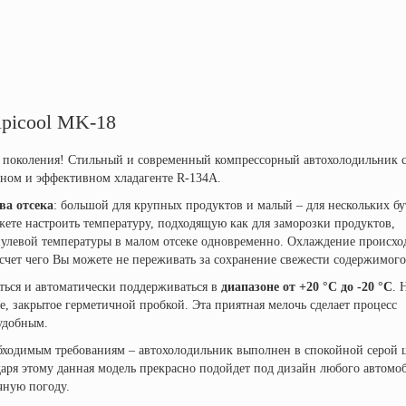
picool MK-18
го поколения! Стильный и современный компрессорный автохолодильник 
ном и эффективном хладагенте R-134A.
ва отсека
: большой для крупных продуктов и малый – для нескольких б
ете настроить температуру, подходящую как для заморозки продуктов,
нулевой температуры в малом отсеке одновременно. Охлаждение происхо
 счет чего Вы можете не переживать за сохранение свежести содержимого
ться и автоматически поддерживаться в
диапазоне от +20 °C до -20 °C
. 
е, закрытое герметичной пробкой. Эта приятная мелочь сделает процесс
удобным.
бходимым требованиям – автохолодильник выполнен в спокойной серой 
ря этому данная модель прекрасно подойдет под дизайн любого автомоб
чную погоду.