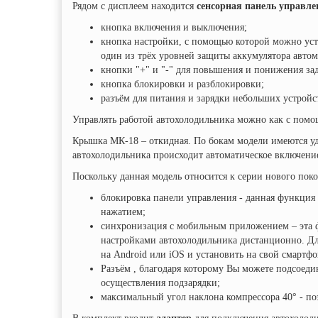
Рядом с дисплеем находится
сенсорная панель управле
кнопка включения и выключения;
кнопка настройки, с помощью которой можно ус
один из трёх уровней защиты аккумулятора автом
кнопки "+" и "-" для повышения и понижения за
кнопка блокировки и разблокировки;
разъём для питания и зарядки небольших устройс
Управлять работой автохолодильника можно как с помо
Крышка МК-18 – откидная. По бокам модели имеются у
автохолодильника происходит автоматическое включение
Поскольку данная модель относится к серии нового пок
блокировка панели управления - данная функция
нажатием;
синхронизация с мобильным приложением – эта 
настройками автохолодильника дистанционно. Для
на Android или iOS и установить на свой смартф
Разъём , благодаря которому Вы можете подсоедин
осуществления подзарядки;
максимальный угол наклона компрессора 40° - по