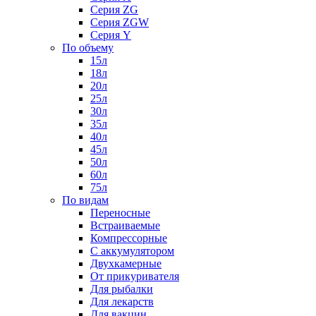
Серия ZG
Серия ZGW
Серия Y
По объему
15л
18л
20л
25л
30л
35л
40л
45л
50л
60л
75л
По видам
Переносные
Встраиваемые
Компрессорные
С аккумулятором
Двухкамерные
От прикуривателя
Для рыбалки
Для лекарств
Для вакцин