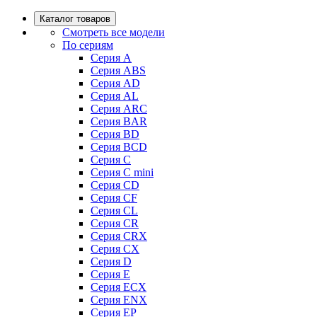
Каталог товаров
Смотреть все модели
По сериям
Серия A
Серия ABS
Серия AD
Серия AL
Серия ARC
Серия BAR
Серия BD
Серия BCD
Серия C
Серия C mini
Серия CD
Серия CF
Серия CL
Серия CR
Серия CRX
Серия CX
Серия D
Серия E
Серия ECX
Серия ENX
Серия EP