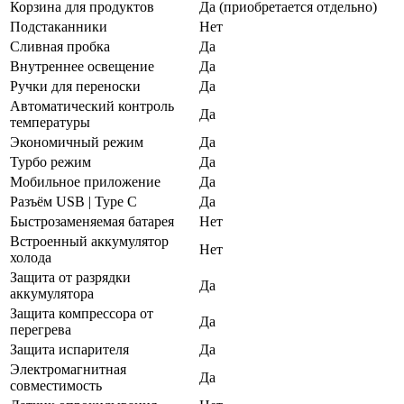
Корзина для продуктов
Да (приобретается отдельно)
Подстаканники
Нет
Сливная пробка
Да
Внутреннее освещение
Да
Ручки для переноски
Да
Автоматический контроль
Да
температуры
Экономичный режим
Да
Турбо режим
Да
Мобильное приложение
Да
Разъём USB | Type C
Да
Быстрозаменяемая батарея
Нет
Встроенный аккумулятор
Нет
холода
Защита от разрядки
Да
аккумулятора
Защита компрессора от
Да
перегрева
Защита испарителя
Да
Электромагнитная
Да
совместимость