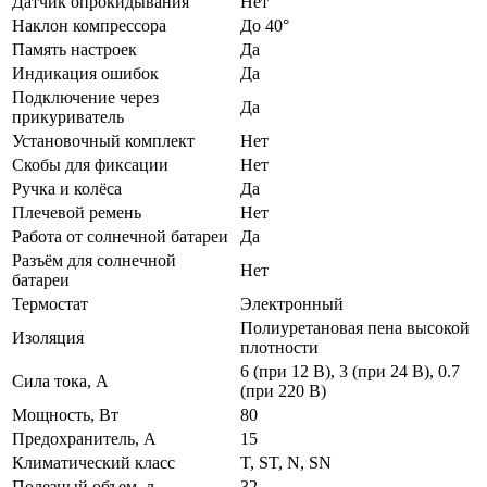
Датчик опрокидывания
Нет
Наклон компрессора
До 40°
Память настроек
Да
Индикация ошибок
Да
Подключение через
Да
прикуриватель
Установочный комплект
Нет
Скобы для фиксации
Нет
Ручка и колёса
Да
Плечевой ремень
Нет
Работа от солнечной батареи
Да
Разъём для солнечной
Нет
батареи
Термостат
Электронный
Полиуретановая пена высокой
Изоляция
плотности
6 (при 12 В), 3 (при 24 В), 0.7
Сила тока, А
(при 220 В)
Мощность, Вт
80
Предохранитель, А
15
Климатический класс
T, ST, N, SN
Полезный объем, л
32