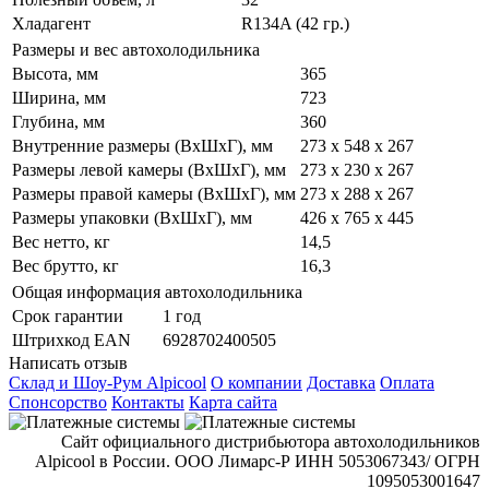
Хладагент
R134A (42 гр.)
Размеры и вес автохолодильника
Высота, мм
365
Ширина, мм
723
Глубина, мм
360
Внутренние размеры (ВxШxГ), мм
273 x 548 x 267
Размеры левой камеры (ВхШхГ), мм
273 х 230 х 267
Размеры правой камеры (ВхШхГ), мм
273 х 288 х 267
Размеры упаковки (ВxШxГ), мм
426 x 765 x 445
Вес нетто, кг
14,5
Вес брутто, кг
16,3
Общая информация автохолодильника
Срок гарантии
1 год
Штрихкод EAN
6928702400505
Написать отзыв
Склад и Шоу-Рум Alpicool
О компании
Доставка
Оплата
Спонсорство
Контакты
Карта сайта
Сайт официального дистрибьютора автохолодильников
Alpicool в России. ООО Лимарс-Р ИНН 5053067343/ ОГРН
1095053001647