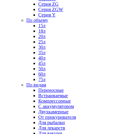
Серия ZG
Серия ZGW
Серия Y
По объему
15л
18л
20л
25л
30л
35л
40л
45л
50л
60л
75л
По видам
Переносные
Встраиваемые
Компрессорные
С аккумулятором
Двухкамерные
От прикуривателя
Для рыбалки
Для лекарств
Для вакцин