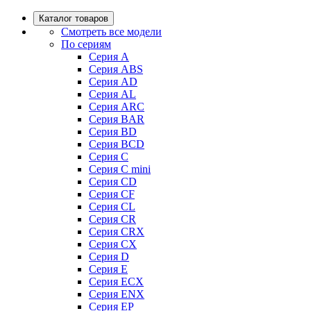
Каталог товаров
Смотреть все модели
По сериям
Серия A
Серия ABS
Серия AD
Серия AL
Серия ARC
Серия BAR
Серия BD
Серия BCD
Серия C
Серия C mini
Серия CD
Серия CF
Серия CL
Серия CR
Серия CRX
Серия CX
Серия D
Серия E
Серия ECX
Серия ENX
Серия EP