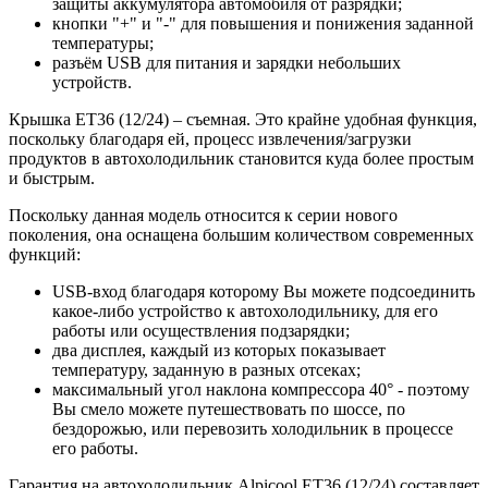
защиты аккумулятора автомобиля от разрядки;
кнопки "+" и "-" для повышения и понижения заданной
температуры;
разъём USB для питания и зарядки небольших
устройств.
Крышка ET36 (12/24) – съемная
. Это крайне удобная функция,
поскольку благодаря ей, процесс извлечения/загрузки
продуктов в автохолодильник становится куда более простым
и быстрым.
Поскольку данная модель относится к серии нового
поколения, она оснащена большим количеством современных
функций:
USB-вход благодаря которому Вы можете подсоединить
какое-либо устройство к автохолодильнику, для его
работы или осуществления подзарядки;
два дисплея, каждый из которых показывает
температуру, заданную в разных отсеках;
максимальный угол наклона компрессора 40° - поэтому
Вы смело можете путешествовать по шоссе, по
бездорожью, или перевозить холодильник в процессе
его работы.
Гарантия на автохолодильник Alpicool ET36 (12/24) составляет