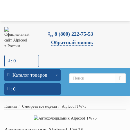
Оптовикам
Склад и Шоу-Рум
Доставка
Оплата
Гарантия
Блог
Меню
Контакты
0
0
8 (800) 222-75-53
Обратный звонок
: 0
Каталог товаров
: 0
Главная
Смотреть все модели
Alpicool TW75
Автохолодильник Alpicool TW75