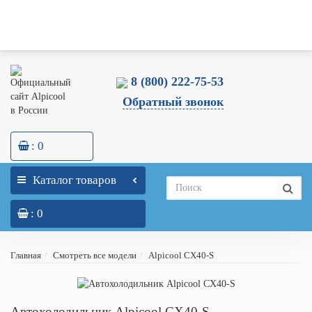
Оптовикам
Склад и Шоу-Рум
Доставка
Оплата
Гарантия
Блог
Меню
Контакты
0
0
8 (800) 222-75-53
Обратный звонок
: 0
Каталог товаров
: 0
Главная
Смотреть все модели
Alpicool CX40-S
Автохолодильник Alpicool CX40-S