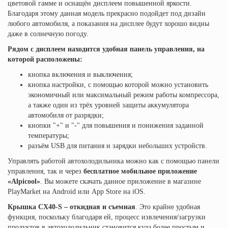
цветовой гамме и оснащён дисплеем повышенной яркости.
Благодаря этому данная модель прекрасно подойдет под дизайн
любого автомобиля, а показания на дисплее будут хорошо видны
даже в солнечную погоду.
Рядом с дисплеем находится удобная панель управления, на
которой расположены:
кнопка включения и выключения;
кнопка настройки, с помощью которой можно установить
экономичный или максимальный режим работы компрессора,
а также один из трёх уровней защиты аккумулятора
автомобиля от разрядки;
кнопки "+" и "-" для повышения и понижения заданной
температуры;
разъём USB для питания и зарядки небольших устройств.
Управлять работой автохолодильника можно как с помощью панели
управления, так и через
бесплатное мобильное приложение
«Alpicool»
. Вы можете скачать данное приложение в магазине
PlayMarket на Android или App Store на iOS.
Крышка CX40-S – откидная и съемная
. Это крайне удобная
функция, поскольку благодаря ей, процесс извлечения/загрузки
продуктов в автохолодильник становится куда более простым и