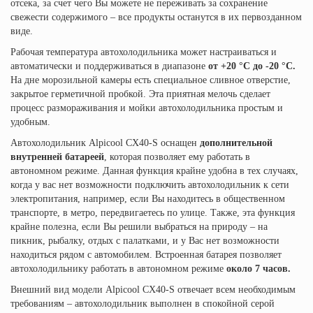
отсека, за счет чего Вы можете не переживать за сохранение
свежести содержимого – все продукты останутся в их первозданном
виде.
Рабочая температура автохолодильника может настраиваться и
автоматически и поддерживаться в диапазоне
от +20 °C до -20 °C.
На дне морозильной камеры есть специальное сливное отверстие,
закрытое герметичной пробкой. Эта приятная мелочь сделает
процесс размораживания и мойки автохолодильника простым и
удобным.
Автохолодильник Alpicool CX40-S оснащен
дополнительной
внутренней батареей
, которая позволяет ему работать в
автономном режиме. Данная функция крайне удобна в тех случаях,
когда у вас нет возможности подключить автохолодильник к сети
электропитания, например, если Вы находитесь в общественном
транспорте, в метро, передвигаетесь по улице. Также, эта функция
крайне полезна, если Вы решили выбраться на природу – на
пикник, рыбалку, отдых с палатками, и у Вас нет возможности
находиться рядом с автомобилем. Встроенная батарея позволяет
автохолодильнику работать в автономном режиме
около 7 часов.
Внешний вид модели Alpicool CX40-S отвечает всем необходимым
требованиям – автохолодильник выполнен в спокойной серой