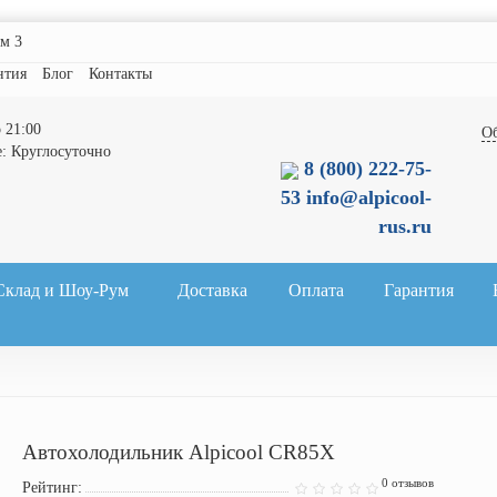
ом 3
нтия
Блог
Контакты
 21:00
О
е: Круглосуточно
8 (800) 222-75-
53
info@alpicool-
rus.ru
Склад и Шоу-Рум
Доставка
Оплата
Гарантия
Автохолодильник Alpicool CR85X
0 отзывов
Рейтинг: