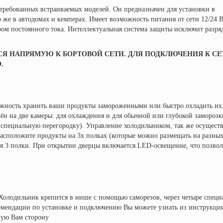
требованных встраиваемых моделей. Он предназначен для установки в
но же в автодомах и кемперах. Имеет возможность питания от сети 12/24 
м постоянного тока. Интеллектуальная система защиты исключит разря
Я НАПРЯМУЮ К БОРТОВОЙ СЕТИ. ДЛЯ ПОДКЛЮЧЕНИЯ К СЕТ
.
можность хранить ваши продукты замороженными или быстро охладить их
ён на две камеры: для охлаждения и для обычной или глубокой заморозк
специальную перегородку). Управление холодильником, так же осуществ
Расположите продукты на 3х полках (которые можно размещать на разны
ся 3 полки. При открытии дверцы включается LED-освещение, что позвол
 Холодильник крепится в нише с помощью саморезов, через четыре спец
комендации по установке и подключению Вы можете узнать из инструкции
ную Вам сторону