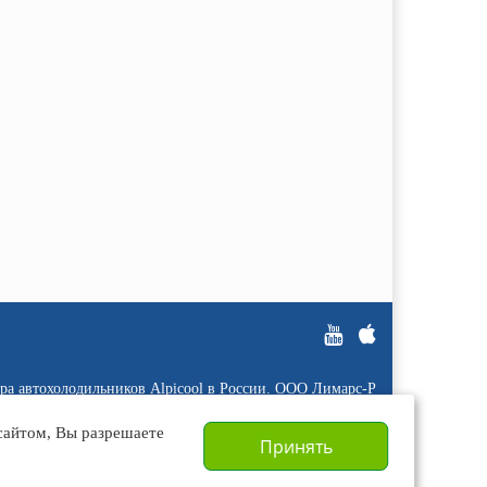
ра автохолодильников Alpicool в России. ООО Лимарс-Р
ИНН 5053067343/ ОГРН 1095053001647
 сайтом, Вы разрешаете
Принять