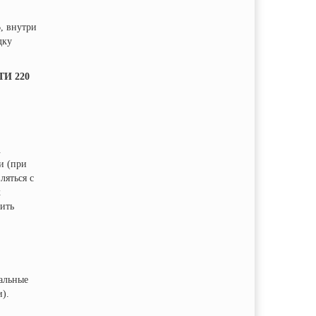
В, внутри
дку
И 220
.
и (при
ляться с
х
ить
иальные
).